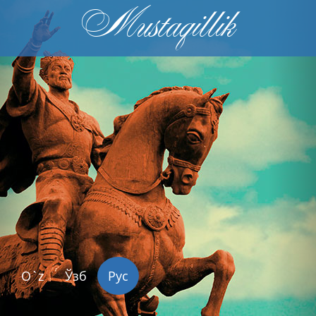
Mustaqillik
Previous
Nex
O`z
Ўзб
Рус