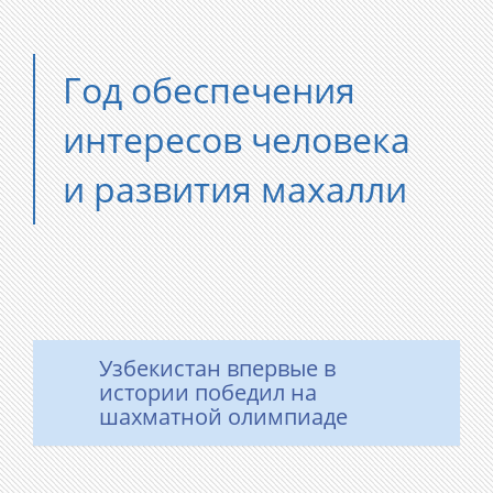
Год обеспечения
интересов человека
и развития махалли
Узбекистан впервые в
истории победил на
шахматной олимпиаде