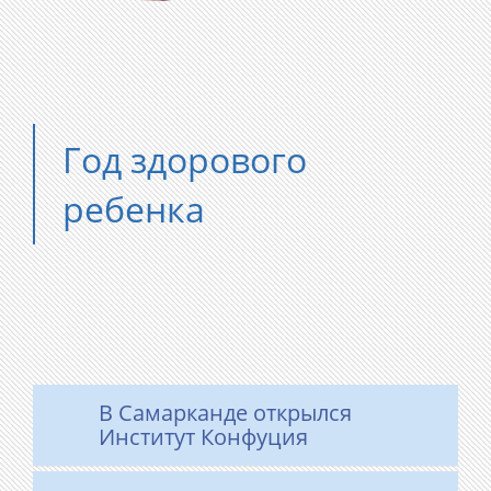
Год здорового
ребенка
В Самарканде открылся
Институт Конфуция