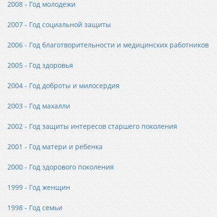
2008 - Год молодежи
2007 - Год социальной защиты
2006 - Год благотворительности и медицинских работников
2005 - Год здоровья
2004 - Год доброты и милосердия
2003 - Год махалли
2002 - Год защиты интересов старшего поколения
2001 - Год матери и ребенка
2000 - Год здорового поколения
1999 - Год женщин
1998 - Год семьи