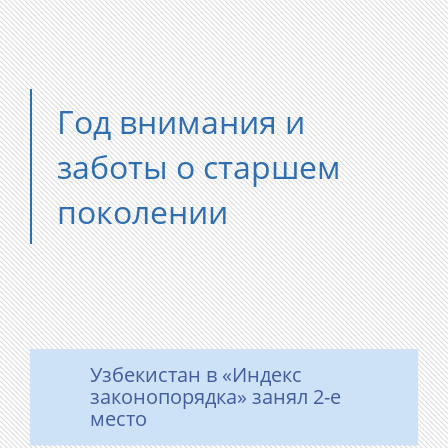
Год внимания и
заботы о старшем
поколении
Узбекистан в «Индекс
законопорядка» занял 2-е
место