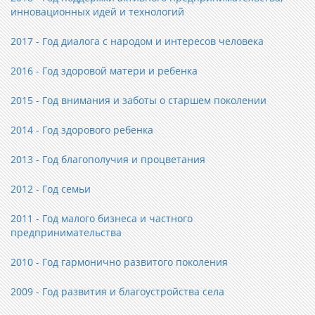
инновационных идей и технологий
2017 - Год диалога с народом и интересов человека
2016 - Год здоровой матери и ребенка
2015 - Год внимания и заботы о старшем поколении
2014 - Год здорового ребенка
2013 - Год благополучия и процветания
2012 - Год семьи
2011 - Год малого бизнеса и частного
предпринимательства
2010 - Год гармонично развитого поколения
2009 - Год развития и благоустройства села