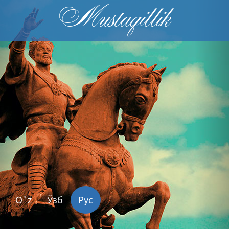
Mustaqillik
Previous
Nex
O`z
Ўзб
Рус