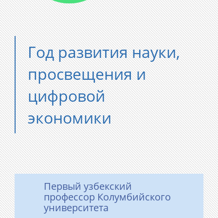
Год развития науки,
просвещения и
цифровой
экономики
Первый узбекский
профессор Колумбийского
университета