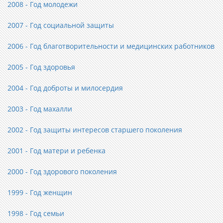
2008 - Год молодежи
2007 - Год социальной защиты
2006 - Год благотворительности и медицинских работников
2005 - Год здоровья
2004 - Год доброты и милосердия
2003 - Год махалли
2002 - Год защиты интересов старшего поколения
2001 - Год матери и ребенка
2000 - Год здорового поколения
1999 - Год женщин
1998 - Год семьи