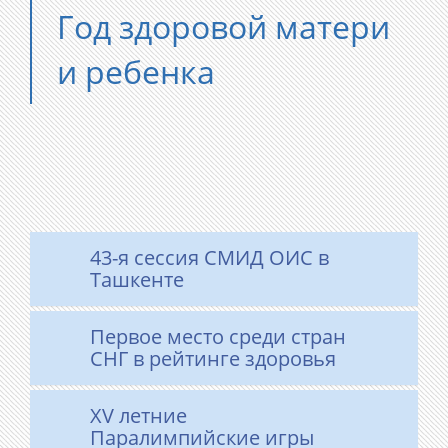
Год здоровой матери
и ребенка
43-я сессия СМИД ОИС в
Ташкенте
Первое место среди стран
СНГ в рейтинге здоровья
XV летние
Паралимпийские игры