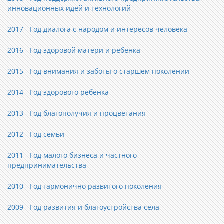
инновационных идей и технологий
2017 - Год диалога с народом и интересов человека
2016 - Год здоровой матери и ребенка
2015 - Год внимания и заботы о старшем поколении
2014 - Год здорового ребенка
2013 - Год благополучия и процветания
2012 - Год семьи
2011 - Год малого бизнеса и частного
предпринимательства
2010 - Год гармонично развитого поколения
2009 - Год развития и благоустройства села