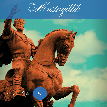
Mustaqillik
Previous
Nex
O`z
Ўзб
Рус