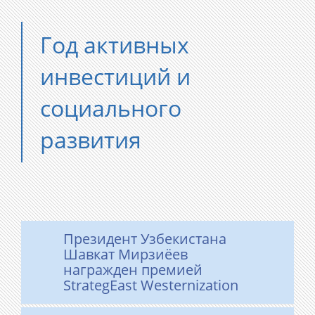
Год активных
инвестиций и
социального
развития
​Президент Узбекистана
Шавкат Мирзиёев
награжден премией
StrategEast Westernization