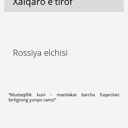
Xalqaro e'tirof
Rossiya elchisi
“Mustaqillik kuni - mamlakat barcha fuqarolari
birligining yorqin ramzi”