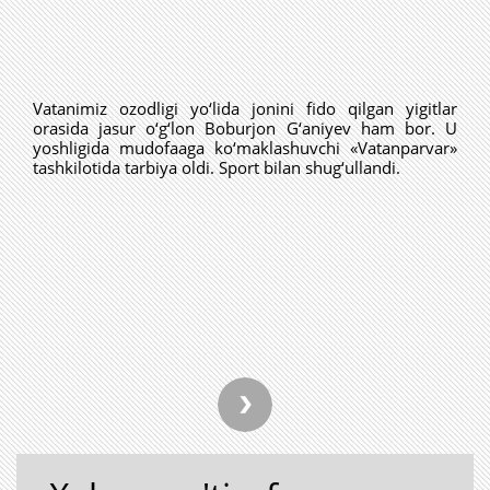
Vatanimiz ozodligi yo‘lida jonini fido qilgan yigitlar
orasida jasur o‘g‘lon Boburjon G‘aniyev ham bor. U
yoshligida mudofaaga ko‘maklashuvchi «Vatanparvar»
tashkilotida tarbiya oldi. Sport bilan shug‘ullandi.