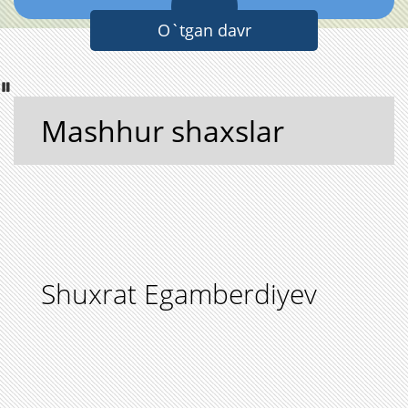
O`tgan davr
Mashhur shaxslar
Shuxrat Egamberdiyev