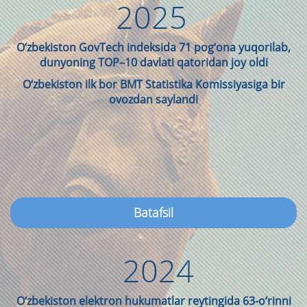
2025
O‘zbekiston GovTech indeksida 71 pog‘ona yuqorilab,
dunyoning TOP–10 davlati qatoridan joy oldi
O‘zbekiston ilk bor BMT Statistika Komissiyasiga bir
ovozdan saylandi
Batafsil
2024
O‘zbekiston elektron hukumatlar reytingida 63-o‘rinni