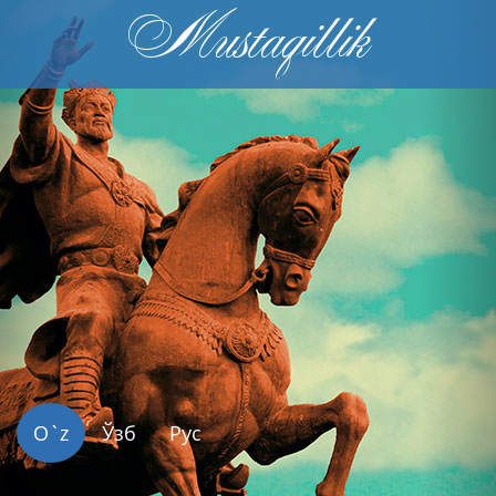
Mustaqillik
Previous
Nex
O`z
Ўзб
Рус