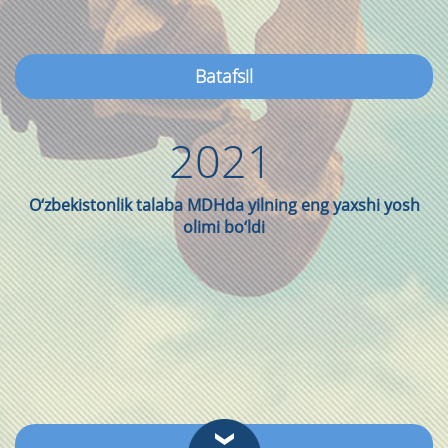
Batafsil
2021
O‘zbekistonlik talaba MDHda yilning eng yaxshi yosh
olimi bo‘ldi
Batafsil