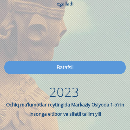
egalladi
Batafsil
2023
Ochiq ma’lumotlar reytingida Markaziy Osiyoda 1-o‘rin
Insonga eʼtibor va sifatli taʼlim yili