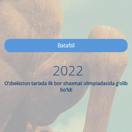
Batafsil
2022
O‘zbekiston tarixda ilk bor shaxmat olimpiadasida g‘olib
bo‘ldi