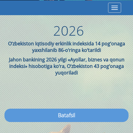
Toggle
navigatio
2026
O‘zbekiston Iqtisodiy erkinlik indeksida 14 pog‘onaga
yaxshilanib 86-o‘ringa ko‘tarildi
Jahon bankining 2026 yilgi «Ayollar, biznes va qonun
indeksi» hisobotiga ko‘ra, O‘zbekiston 43 pog‘onaga
yuqoriladi
Batafsil