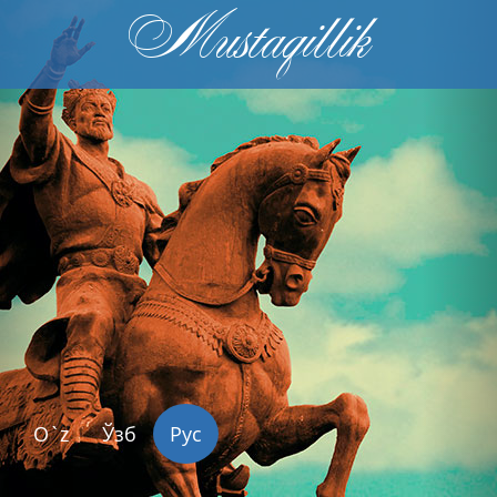
Mustaqillik
Previous
Nex
O`z
Ўзб
Рус