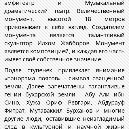
амфитеатр и Музыкальный
драматический театр. Величественный
монумент, высотой 18 метров
приковывает к себе взгляд. Создателем
монумента является талантливый
скульптор Илхом Жабборов. Монумент
является композицией, и каждая его часть
имеет своё собственное значение.
Подле ступенек привлекает внимание
«панорама поясов» - символ священной
земли. Далее запечатлены талантливые
гении бухарской земли - Абу Али ибн
Сино, Хужа Ориф Ревгари, Абдурауф
Фитрат, Мутаваккил Бурханов и многие
другие люди, оставившие неизгладимый
след в культурной и научной жизни