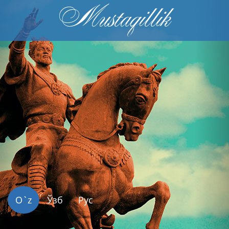
Mustaqillik
Previous
Nex
O`z
Ўзб
Рус