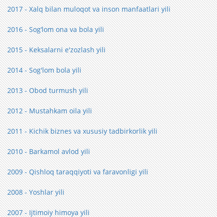
2017 - Xalq bilan muloqot va inson manfaatlari yili
2016 - Sog‘lom ona va bola yili
2015 - Keksalarni e'zozlash yili
2014 - Sog'lom bola yili
2013 - Obod turmush yili
2012 - Mustahkam oila yili
2011 - Kichik biznes va xususiy tadbirkorlik yili
2010 - Barkamol avlod yili
2009 - Qishloq taraqqiyoti va faravonligi yili
2008 - Yoshlar yili
2007 - Ijtimoiy himoya yili