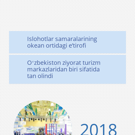
Islohotlar samaralarining
okean ortidagi eʼtirofi
Oʻzbekiston ziyorat turizm
markazlaridan biri sifatida
tan olindi
2018