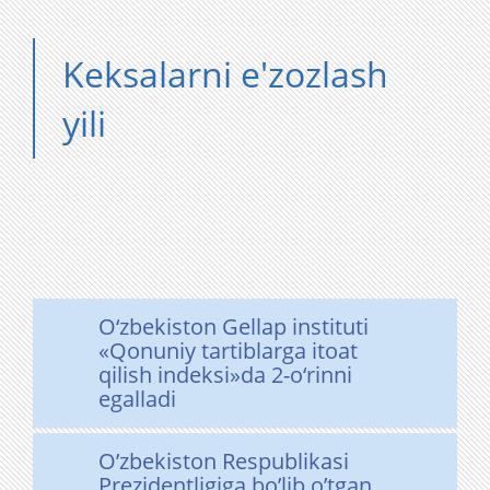
Keksalarni e'zozlash
yili
O‘zbekiston Gellap instituti
«Qonuniy tartiblarga itoat
qilish indeksi»da 2-o‘rinni
egalladi
O’zbekiston Respublikasi
Prezidentligiga bo’lib o’tgan