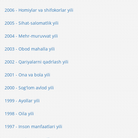
2006 - Homiylar va shifokorlar yili
2005 - Sihat-salomatlik yili
2004 - Mehr-muruvvat yili
2003 - Obod mahalla yili
2002 - Qariyalarni qadrlash yili
2001 - Ona va bola yili
2000 - Sog'lom avlod yili
1999 - Ayollar yili
1998 - Oila yili
1997 - Inson manfaatlari yili