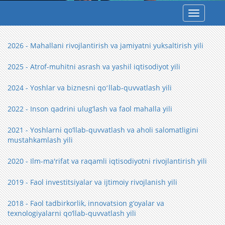
Toggle
navigatio
2026 - Mahallani rivojlantirish va jamiyatni yuksaltirish yili
2025 - Atrof-muhitni asrash va yashil iqtisodiyot yili
2024 - Yoshlar va biznesni qoʻllab-quvvatlash yili
2022 - Inson qadrini ulug‘lash va faol mahalla yili
2021 - Yoshlarni qo‘llab-quvvatlash va aholi salomatligini
mustahkamlash yili
2020 - Ilm-ma'rifat va raqamli iqtisodiyotni rivojlantirish yili
2019 - Faol investitsiyalar va ijtimoiy rivojlanish yili
2018 - Faol tadbirkorlik, innovatsion g‘oyalar va
texnologiyalarni qo‘llab-quvvatlash yili