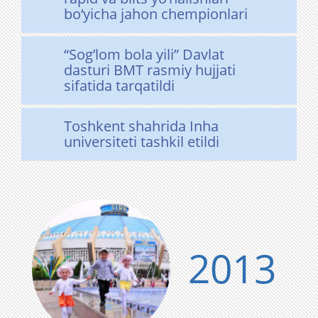
bo‘yicha jahon chempionlari
“Sog’lom bola yili” Davlat
dasturi BMT rasmiy hujjati
sifatida tarqatildi
Toshkent shahrida Inha
universiteti tashkil etildi
2013