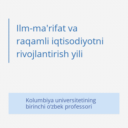
Ilm-ma'rifat va
raqamli iqtisodiyotni
rivojlantirish yili
Kolumbiya universitetining
birinchi o‘zbek professori