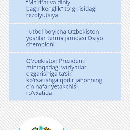
“Maʼrifat va diniy
bagʻrikenglik” toʻgʻrisidagi
rezolyutsiya
Futbol bo‘yicha O‘zbekiston
yoshlar terma jamoasi Osiyo
chempioni
O‘zbekiston Prezidenti
mintaqadagi vaziyatlar
o‘zgarishiga ta’sir
ko‘rsatishga qodir jahonning
o‘n nafar yetakchisi
ro‘yxatida