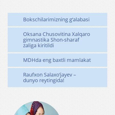
Bokschilarimizning g‘alabasi
Oksana Chusovitina Xalqaro
gimnastika Shon-sharaf
zaliga kiritildi
MDHda eng baxtli mamlakat
Raufxon Salaxo‘jayev –
dunyo reytingida!