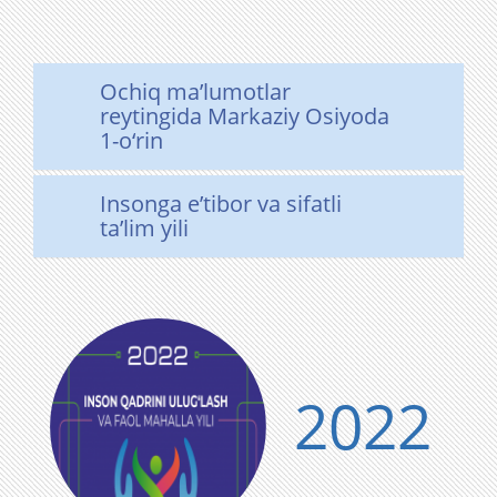
Ochiq ma’lumotlar
reytingida Markaziy Osiyoda
1-o‘rin
Insonga eʼtibor va sifatli
taʼlim yili
2022