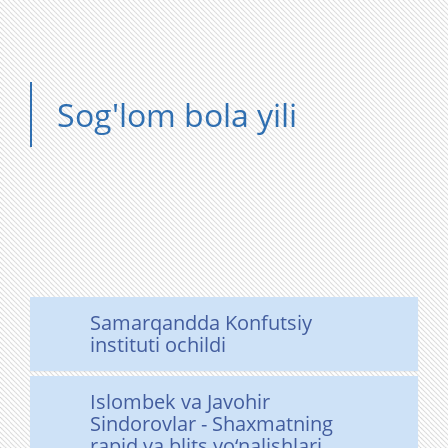
Sog'lom bola yili
Samarqandda Konfutsiy
instituti ochildi
Islombek va Javohir
Sindorovlar - Shaxmatning
rapid va blits yo‘nalishlari