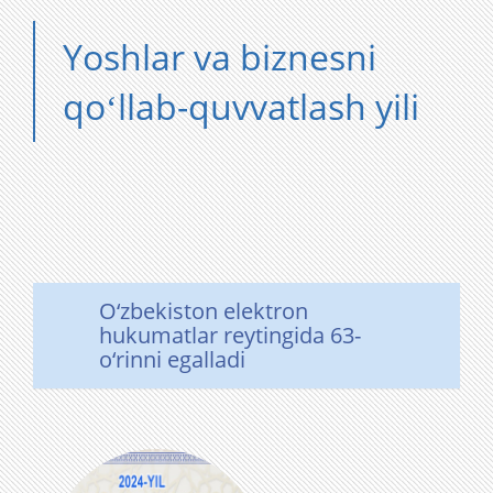
Yoshlar va biznesni
qoʻllab-quvvatlash yili
O‘zbekiston elektron
hukumatlar reytingida 63-
o‘rinni egalladi