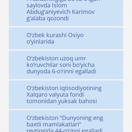
saylovda Islom
Abdug’aniyevich Karimov
g’alaba qozondi
O‘zbek kurashi Osiyo
o‘yinlarida
O‘zbekiston uzoq umr
ko‘ruvchilar soni bo‘yicha
dunyoda 6-o‘rinni egalladi
O‘zbekiston iqtisodiyotining
Xalqaro valyuta fondi
tomonidan yuksak bahosi
O‘zbekiston “Dunyoning eng
baxtli mamlakatlari”
reytingida 44-o‘rinni egalladi