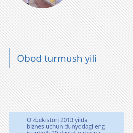
Obod turmush yili
O’zbekiston 2013 yilda
biznes uchun dunyodagi eng
istiqbolli 20 davlat qatoriga