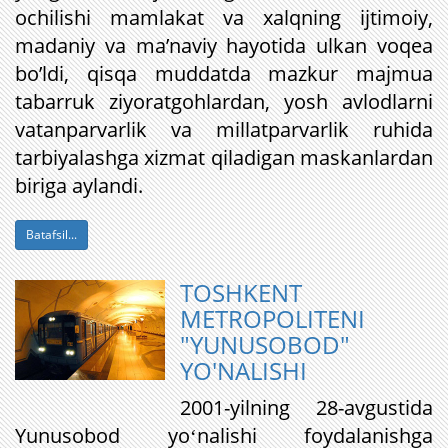
ochilishi mamlakat va xalqning ijtimoiy,
madaniy va ma’naviy hayotida ulkan voqea
bo’ldi, qisqa muddatda mazkur majmua
tabarruk ziyoratgohlardan, yosh avlodlarni
vatanparvarlik va millatparvarlik ruhida
tarbiyalashga xizmat qiladigan maskanlardan
biriga aylandi.
Batafsil...
TOSHKENT
METROPOLITENI
"YUNUSOBOD"
YO'NALISHI
2001-yilning 28-avgustida
Yunusobod yoʻnalishi foydalanishga