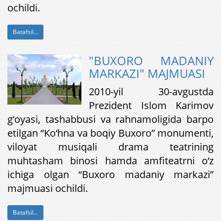
ochildi.
Batafsil...
"BUXORO MADANIY
MARKAZI" MAJMUASI
2010-yil 30-avgustda
Prezident Islom Karimov
g‘oyasi, tashabbusi va rahnamoligida barpo
etilgan “Ko‘hna va boqiy Buxoro” monumenti,
viloyat musiqali drama teatrining
muhtasham binosi hamda amfiteatrni o‘z
ichiga olgan “Buxoro madaniy markazi”
majmuasi ochildi.
Batafsil...