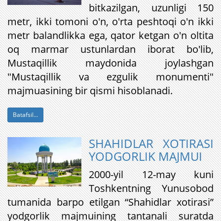
bitkazilgan, uzunligi 150
metr, ikki tomoni o'n, o'rta peshtoqi o'n ikki
metr balandlikka ega, qator ketgan o'n oltita
oq marmar ustunlardan iborat bo'lib,
Mustaqillik maydonida joylashgan
"Mustaqillik va ezgulik monumenti"
majmuasining bir qismi hisoblanadi.
Batafsil...
SHAHIDLAR XOTIRASI
YODGORLIK MAJMUI
2000-yil 12-may kuni
Toshkentning Yunusobod
tumanida barpo etilgan “Shahidlar xotirasi”
yodgorlik majmuining tantanali suratda