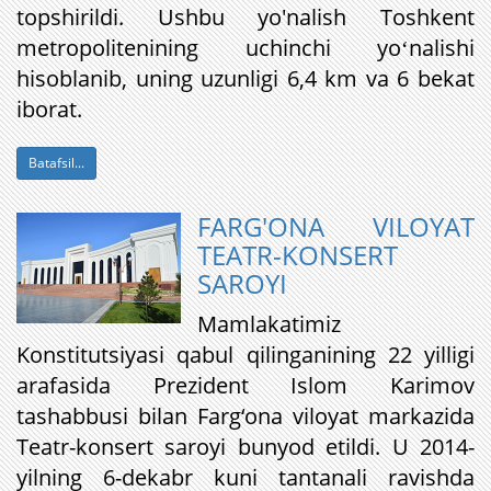
topshirildi. Ushbu yo'nalish Toshkent
metropolitenining uchinchi yoʻnalishi
hisoblanib, uning uzunligi 6,4 km va 6 bekat
iborat.
Batafsil...
FARG'ONA VILOYAT
TEATR-KONSERT
SAROYI
Mamlakatimiz
Konstitutsiyasi qabul qilinganining 22 yilligi
arafasida Prezident Islom Karimov
tashabbusi bilan Farg‘ona viloyat markazida
Teatr-konsert saroyi bunyod etildi. U 2014-
yilning 6-dekabr kuni tantanali ravishda