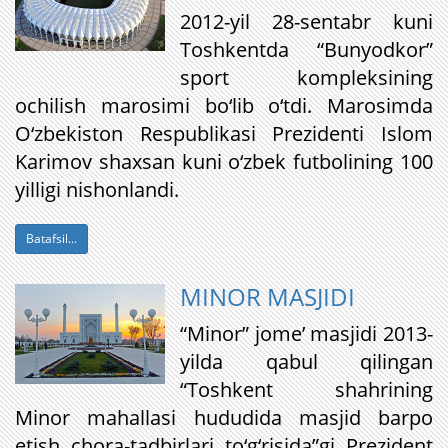
​2012-yil 28-sentabr kuni
Toshkentda “Bunyodkor”
sport kompleksining
ochilish marosimi bo‘lib o‘tdi. Marosimda
O‘zbekiston Respublikasi Prezidenti Islom
Karimov shaxsan kuni o‘zbek futbolining 100
yilligi nishonlandi.
Batafsil...
MINOR MASJIDI
“Minor” jome’ masjidi 2013-
yilda qabul qilingan
“Toshkent shahrining
Minor mahallasi hududida masjid barpo
etish chora-tadbirlari to‘g‘risida”gi Prezident