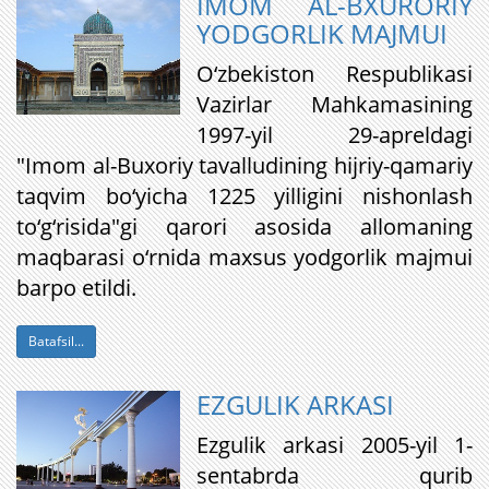
IMOM AL-BXURORIY
YODGORLIK MAJMUI
O‘zbekiston Respublikasi
Vazirlar Mahkamasining
1997-yil 29-apreldagi
"Imom al-Buxoriy tavalludining hijriy-qamariy
taqvim bo‘yicha 1225 yilligini nishonlash
to‘g‘risida"gi qarori asosida allomaning
maqbarasi o‘rnida maxsus yodgorlik majmui
barpo etildi.
Batafsil...
EZGULIK ARKASI
Ezgulik arkasi 2005-yil 1-
sentabrda qurib