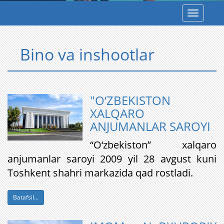
Toggle
navigatio
Bino va inshootlar
"O‘ZBEKISTON
XALQARO
ANJUMANLAR SAROYI
​“O‘zbekiston” xalqaro
anjumanlar saroyi 2009 yil 28 avgust kuni
Toshkent shahri markazida qad rostladi.
Batafsil...