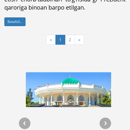
qaroriga binoan barpo etilgan.
Batafsil...
«
1
2
»