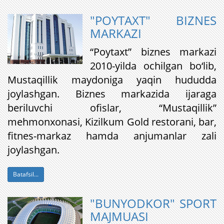
"POYTAXT" BIZNES
MARKAZI
“Poytaxt” biznes markazi
2010-yilda ochilgan bo‘lib,
Mustaqillik maydoniga yaqin hududda
joylashgan. Biznes markazida ijaraga
beriluvchi ofislar, “Mustaqillik”
mehmonxonasi, Kizilkum Gold restorani, bar,
fitnes-markaz hamda anjumanlar zali
joylashgan.
Batafsil...
"BUNYODKOR" SPORT
MAJMUASI