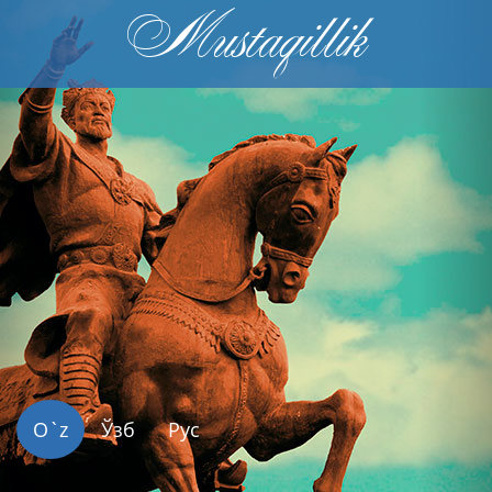
Mustaqillik
Previous
Nex
O`z
Ўзб
Рус