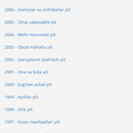
2006 - Homiylar va shifokorlar yili
2005 - Sihat-salomatlik yili
2004 - Mehr-muruvvat yili
2003 - Obod mahalla yili
2002 - Qariyalarni qadrlash yili
2001 - Ona va bola yili
2000 - Sog'lom avlod yili
1999 - Ayollar yili
1998 - Oila yili
1997 - Inson manfaatlari yili