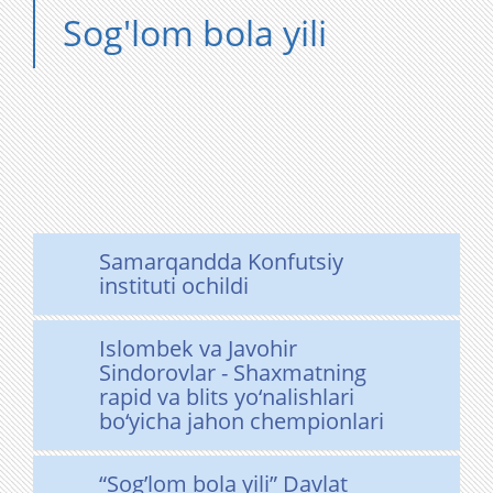
Sog'lom bola yili
Samarqandda Konfutsiy
instituti ochildi
Islombek va Javohir
Sindorovlar - Shaxmatning
rapid va blits yo‘nalishlari
bo‘yicha jahon chempionlari
“Sog’lom bola yili” Davlat