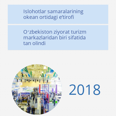
Islohotlar samaralarining
okean ortidagi eʼtirofi
Oʻzbekiston ziyorat turizm
markazlaridan biri sifatida
tan olindi
2018