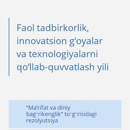
Faol tadbirkorlik,
innovatsion g‘oyalar
va texnologiyalarni
qo‘llab-quvvatlash yili
“Maʼrifat va diniy
bagʻrikenglik” toʻgʻrisidagi
rezolyutsiya