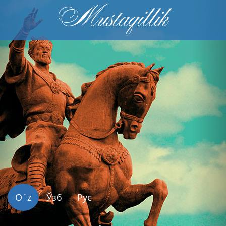
Mustaqillik
Previous
Nex
O`z
Ўзб
Рус