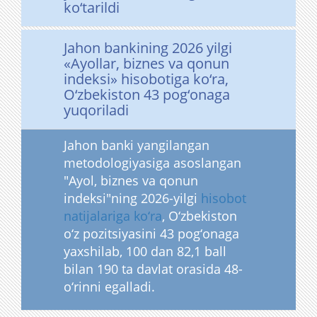
ko‘tarildi
Jahon bankining 2026 yilgi
«Ayollar, biznes va qonun
indeksi» hisobotiga ko‘ra,
O‘zbekiston 43 pog‘onaga
yuqoriladi
Jahon banki yangilangan
metodologiyasiga asoslangan
"Ayol, biznes va qonun
indeksi"ning 2026-yilgi
hisobot
natijalariga ko‘ra
, O‘zbekiston
o‘z pozitsiyasini 43 pog‘onaga
yaxshilab, 100 dan 82,1 ball
bilan 190 ta davlat orasida 48-
o‘rinni egalladi.