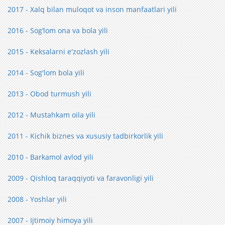
2017 - Xalq bilan muloqot va inson manfaatlari yili
2016 - Sog‘lom ona va bola yili
2015 - Keksalarni e'zozlash yili
2014 - Sog'lom bola yili
2013 - Obod turmush yili
2012 - Mustahkam oila yili
2011 - Kichik biznes va xususiy tadbirkorlik yili
2010 - Barkamol avlod yili
2009 - Qishloq taraqqiyoti va faravonligi yili
2008 - Yoshlar yili
2007 - Ijtimoiy himoya yili