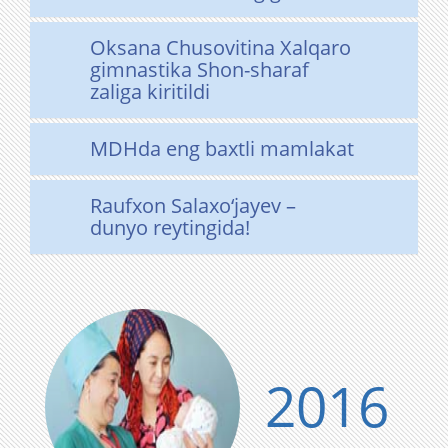
Oksana Chusovitina Xalqaro
gimnastika Shon-sharaf
zaliga kiritildi
MDHda eng baxtli mamlakat
Raufxon Salaxo‘jayev –
dunyo reytingida!
2016