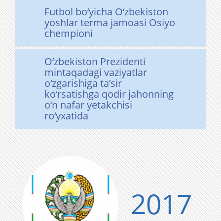
Futbol bo‘yicha O‘zbekiston
yoshlar terma jamoasi Osiyo
chempioni
O‘zbekiston Prezidenti
mintaqadagi vaziyatlar
o‘zgarishiga ta’sir
ko‘rsatishga qodir jahonning
o‘n nafar yetakchisi
ro‘yxatida
2017