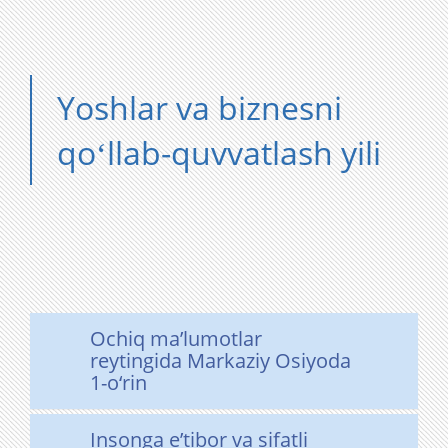
Yoshlar va biznesni
qoʻllab-quvvatlash yili
Ochiq ma’lumotlar
reytingida Markaziy Osiyoda
1-o‘rin
Insonga eʼtibor va sifatli