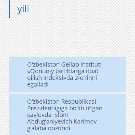
yili
O‘zbekiston Gellap instituti
«Qonuniy tartiblarga itoat
qilish indeksi»da 2-o‘rinni
egalladi
O’zbekiston Respublikasi
Prezidentligiga bo’lib o’tgan
saylovda Islom
Abdug’aniyevich Karimov
g’alaba qozondi