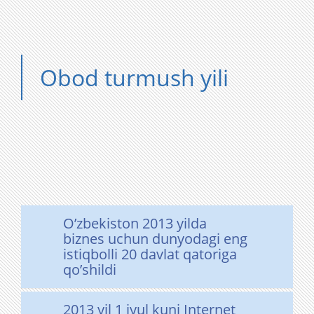
Obod turmush yili
O’zbekiston 2013 yilda
biznes uchun dunyodagi eng
istiqbolli 20 davlat qatoriga
qo’shildi
2013 yil 1 iyul kuni Internet