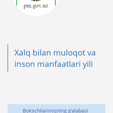
Xalq bilan muloqot va
inson manfaatlari yili
Bokschilarimizning g‘alabasi