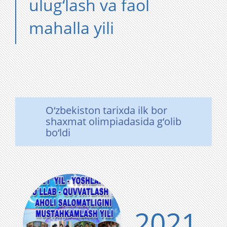
ulug‘lash va faol
mahalla yili
O‘zbekiston tarixda ilk bor
shaxmat olimpiadasida g‘olib
bo‘ldi
2021