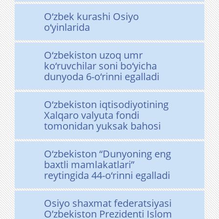
O‘zbek kurashi Osiyo
o‘yinlarida
O‘zbekiston uzoq umr
ko‘ruvchilar soni bo‘yicha
dunyoda 6-o‘rinni egalladi
O‘zbekiston iqtisodiyotining
Xalqaro valyuta fondi
tomonidan yuksak bahosi
O‘zbekiston “Dunyoning eng
baxtli mamlakatlari”
reytingida 44-o‘rinni egalladi
Osiyo shaxmat federatsiyasi
O’zbekiston Prezidenti Islom