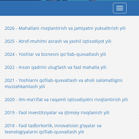
Toggle
navigatio
2026 - Mahallani rivojlantirish va jamiyatni yuksaltirish yili
2025 - Atrof-muhitni asrash va yashil iqtisodiyot yili
2024 - Yoshlar va biznesni qoʻllab-quvvatlash yili
2022 - Inson qadrini ulug‘lash va faol mahalla yili
2021 - Yoshlarni qo‘llab-quvvatlash va aholi salomatligini
mustahkamlash yili
2020 - Ilm-ma'rifat va raqamli iqtisodiyotni rivojlantirish yili
2019 - Faol investitsiyalar va ijtimoiy rivojlanish yili
2018 - Faol tadbirkorlik, innovatsion g‘oyalar va
texnologiyalarni qo‘llab-quvvatlash yili